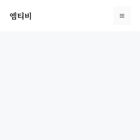
컨
텐
엠티비
메
츠
로
뉴
건
너
뛰
기