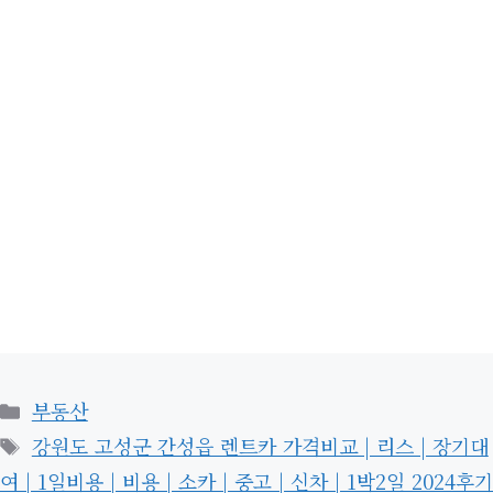
카
부동산
테
태
강원도 고성군 간성읍 렌트카 가격비교 | 리스 | 장기대
고
그
여 | 1일비용 | 비용 | 소카 | 중고 | 신차 | 1박2일 2024후기