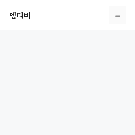
컨
텐
엠티비
메
츠
로
뉴
건
너
뛰
기