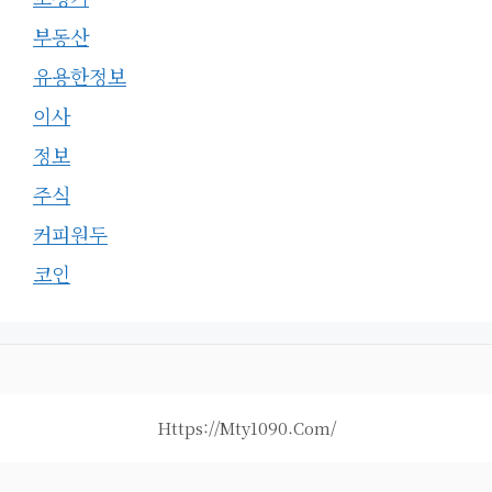
부동산
유용한정보
이사
정보
주식
커피원두
코인
Https://mty1090.com/