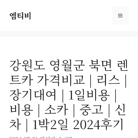
컨
텐
엠티비
메
츠
로
뉴
건
너
뛰
강원도 영월군 북면 렌
기
트카 가격비교 | 리스 |
장기대여 | 1일비용 |
비용 | 소카 | 중고 | 신
차 | 1박2일 2024후기