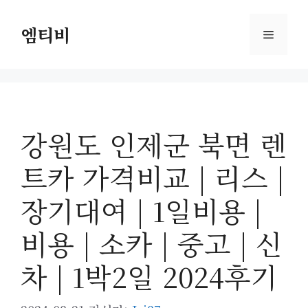
컨
텐
엠티비
메
츠
로
뉴
건
너
뛰
강원도 인제군 북면 렌
기
트카 가격비교 | 리스 |
장기대여 | 1일비용 |
비용 | 소카 | 중고 | 신
차 | 1박2일 2024후기