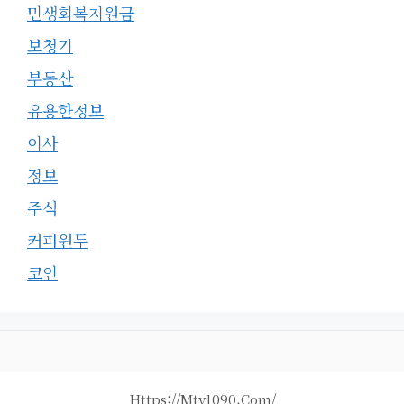
민생회복지원금
보청기
부동산
유용한정보
이사
정보
주식
커피원두
코인
Https://mty1090.com/