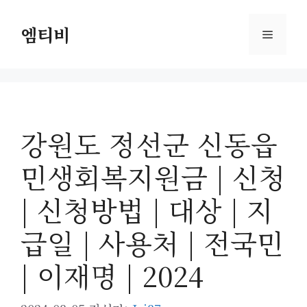
컨
텐
엠티비
메
츠
로
뉴
건
너
뛰
강원도 정선군 신동읍
기
민생회복지원금 | 신청
| 신청방법 | 대상 | 지
급일 | 사용처 | 전국민
| 이재명 | 2024