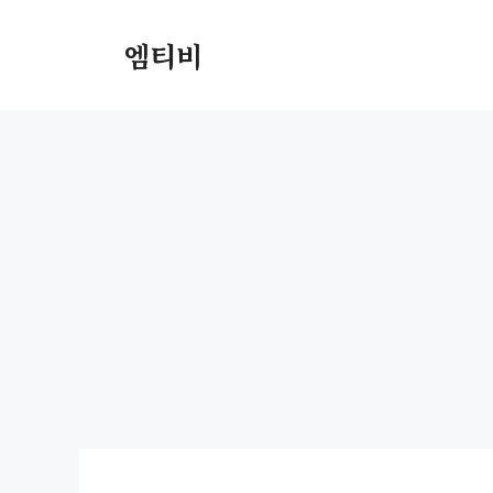
컨
텐
엠티비
츠
로
건
너
뛰
기