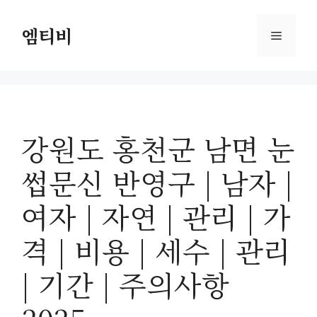
컨
텐
엠티비
메
츠
로
뉴
건
너
뛰
강원도 홍천군 남면 눈
기
썹문신 반영구 | 남자 |
여자 | 자연 | 관리 | 가
격 | 비용 | 세수 | 관리
| 기간 | 주의사항