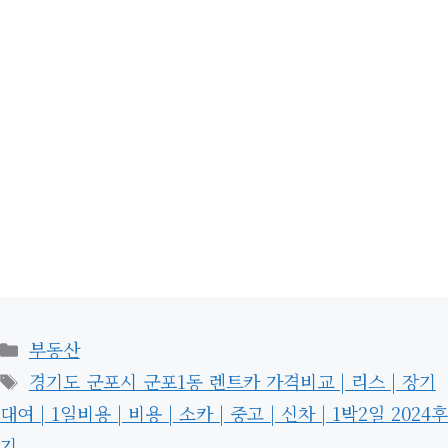
카
부동산
테
태
경기도 군포시 군포1동 렌트카 가격비교 | 리스 | 장기
고
그
대여 | 1일비용 | 비용 | 소카 | 중고 | 신차 | 1박2일 2024후
리
기