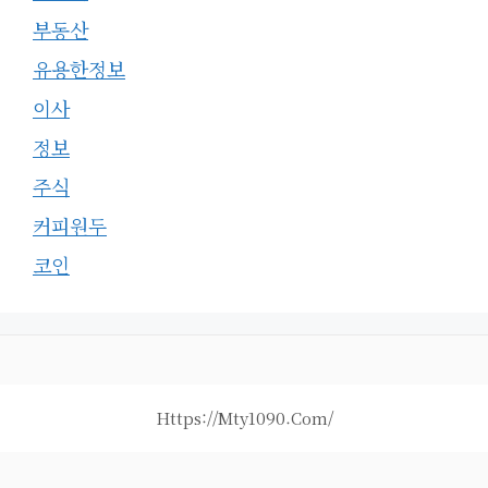
부동산
유용한정보
이사
정보
주식
커피원두
코인
Https://mty1090.com/