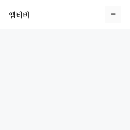
컨
텐
엠티비
메
츠
로
뉴
건
너
뛰
기