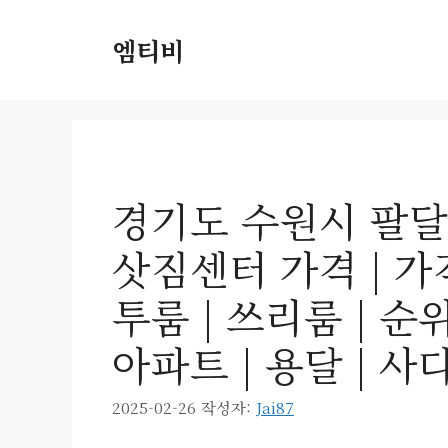
컨
텐
엠티비
츠
로
건
너
뛰
기
경기도 수원시 팔달
삿짐센터 가격 | 가격
투룸 | 쓰리룸 | 순위 
아파트 | 용달 | 
2025-02-26
작성자:
Jai87