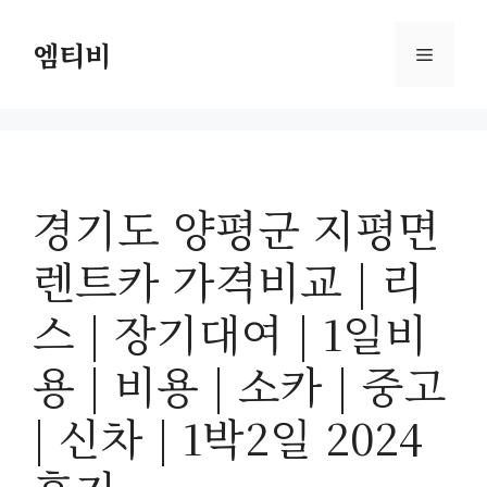
컨
텐
엠티비
메
츠
로
뉴
건
너
뛰
경기도 양평군 지평면
기
렌트카 가격비교 | 리
스 | 장기대여 | 1일비
용 | 비용 | 소카 | 중고
| 신차 | 1박2일 2024