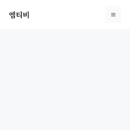
컨
텐
엠티비
메
츠
로
뉴
건
너
뛰
기