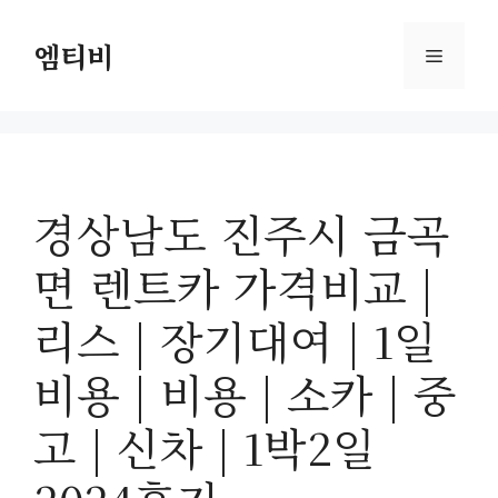
컨
텐
엠티비
메
츠
로
뉴
건
너
뛰
경상남도 진주시 금곡
기
면 렌트카 가격비교 |
리스 | 장기대여 | 1일
비용 | 비용 | 소카 | 중
고 | 신차 | 1박2일