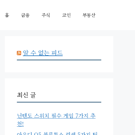
홈
금융
주식
코인
부동산
알 수 없는 피드
최신 글
닌텐도 스위치 필수 게임 7가지 추
천!
아우디 Q5 블루투스 리셋 5가지 팁