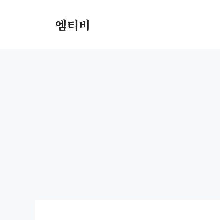
컨
텐
엠티비
츠
로
건
너
뛰
기