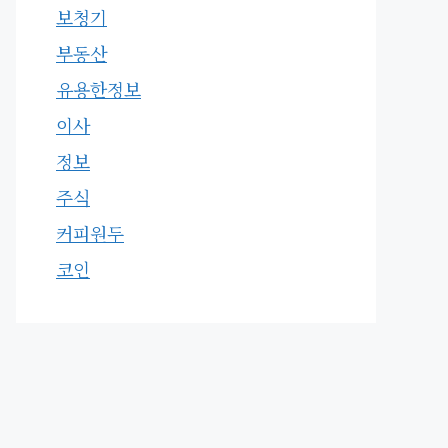
보청기
부동산
유용한정보
이사
정보
주식
커피원두
코인