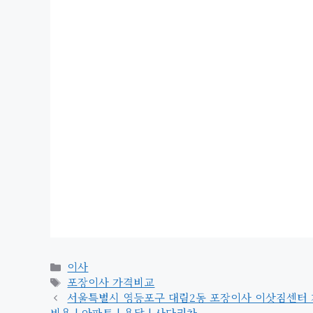
카
이사
테
태
포장이사 가격비교
고
그
서울특별시 영등포구 대림2동 포장이사 이삿짐센터 가격 | 
리
비용 | 아파트 | 용달 | 사다리차