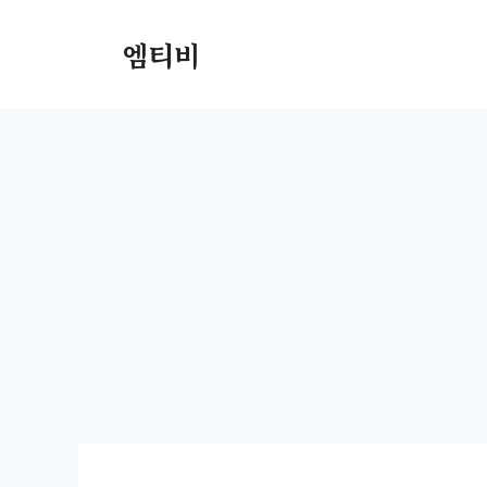
컨
텐
엠티비
츠
로
건
너
뛰
기