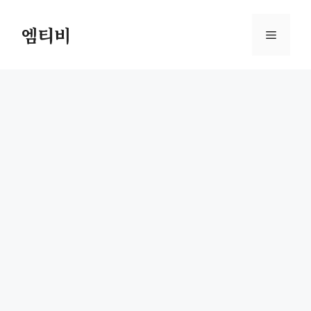
컨
텐
엠티비
메
츠
로
뉴
건
너
뛰
기