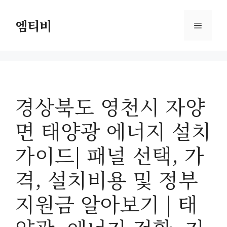
컨
텐
엠티비
메
츠
로
뉴
건
너
뛰
경상북도 영천시 자양
기
면 태양광 에너지 설치
가이드| 패널 선택, 가
격, 설치비용 및 정부
지원금 알아보기 | 태