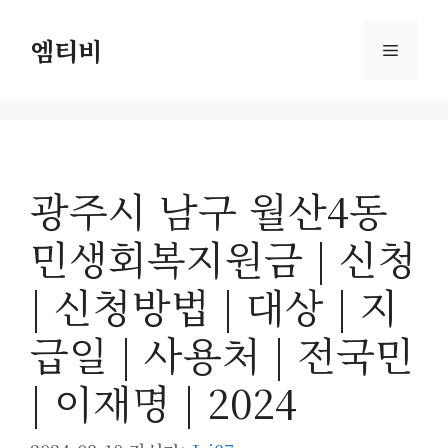
컨
텐
엠티비
메
츠
로
뉴
건
너
뛰
광주시 남구 월산4동
기
민생회복지원금 | 신청
| 신청방법 | 대상 | 지
급일 | 사용처 | 전국민
| 이재명 | 2024