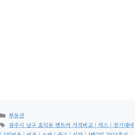
카
부동산
테
태
광주시 남구 효덕동 렌트카 가격비교 | 리스 | 장기대여
고
그
| 1일비용 | 비용 | 소카 | 중고 | 신차 | 1박2일 2024후기