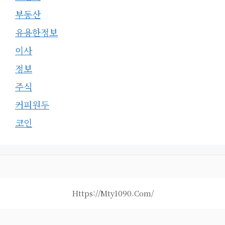
부동산
유용한정보
이사
정보
주식
커피원두
코인
Https://mty1090.com/