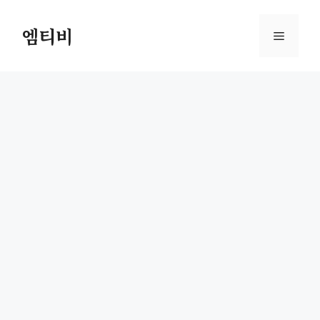
컨
텐
엠티비
메
츠
로
뉴
건
너
뛰
기