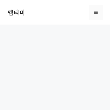
컨
텐
엠티비
메
츠
로
뉴
건
너
뛰
기