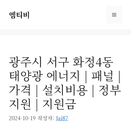
컨
텐
엠티비
메
츠
로
뉴
건
너
뛰
광주시 서구 화정4동
기
태양광 에너지 | 패널 |
가격 | 설치비용 | 정부
지원 | 지원금
2024-10-19
작성자:
Jai87