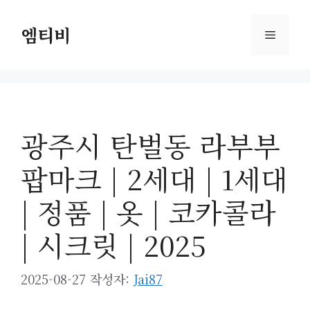
컨
텐
엠티비
메
츠
로
뉴
건
너
뛰
광주시 탄벌동 라부부
기
팝마크 | 2세대 | 1세대
| 정품 | 옷 | 코카콜라
| 시크릿 | 2025
2025-08-27
작성자:
Jai87