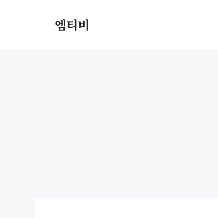
컨
텐
엠티비
츠
로
건
너
뛰
기