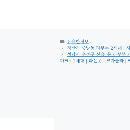
카
유용한정보
테
경산시 중방동 라부부 2세대 | 시크릿 
고
성남시 수정구 신흥1동 라부부 3세대
리
마크 | 2세대 | 파는곳 | 코카콜라 | 