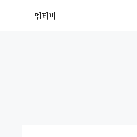
컨
텐
엠티비
츠
로
건
너
뛰
기