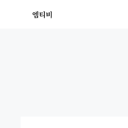
컨
텐
엠티비
츠
로
건
너
뛰
기