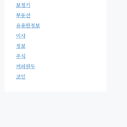
보청기
부동산
유용한정보
이사
정보
주식
커피원두
코인