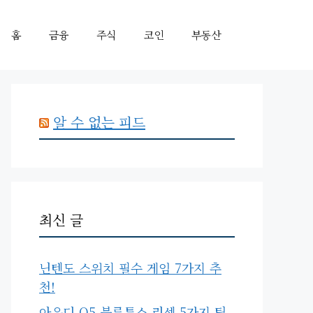
홈
금융
주식
코인
부동산
알 수 없는 피드
최신 글
닌텐도 스위치 필수 게임 7가지 추
천!
아우디 Q5 블루투스 리셋 5가지 팁