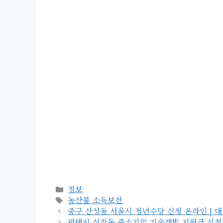
카
정보
테
태
농산물 소득보전
고
그
중구 산성동 서울시 청년수당 신청 온라인 | 대상 
리
평택시 신장동 중소기업 기술개발 지원금 신청 대상 