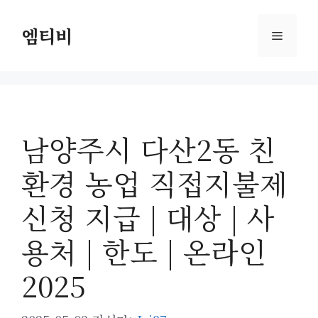
컨
텐
엠티비
메
츠
로
뉴
건
너
뛰
남양주시 다산2동 친
기
환경 농업 직접지불제
신청 지급 | 대상 | 사
용처 | 한도 | 온라인
2025