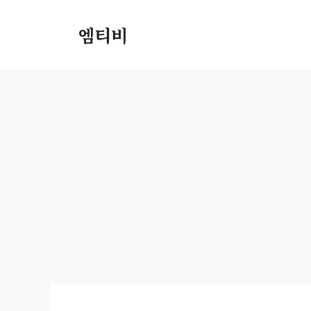
컨
텐
엠티비
츠
로
건
너
뛰
기