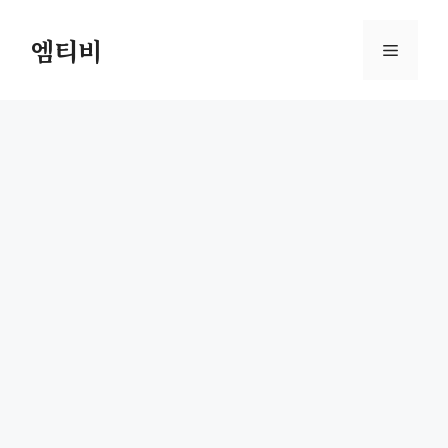
컨
텐
엠티비
메
츠
로
뉴
건
너
뛰
기