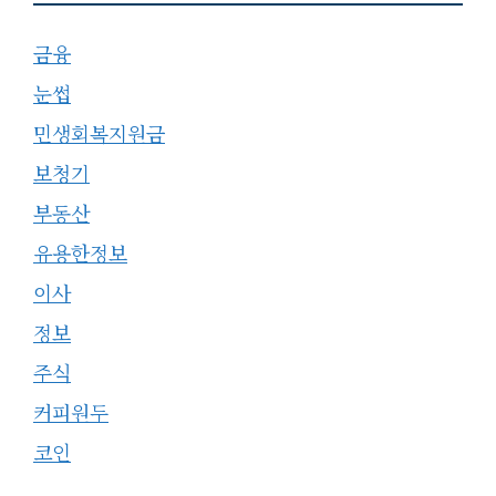
금융
눈썹
민생회복지원금
보청기
부동산
유용한정보
이사
정보
주식
커피원두
코인