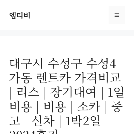
컨
텐
엠티비
메
츠
로
뉴
건
너
뛰
대구시 수성구 수성4
기
가동 렌트카 가격비교
| 리스 | 장기대여 | 1일
비용 | 비용 | 소카 | 중
고 | 신차 | 1박2일