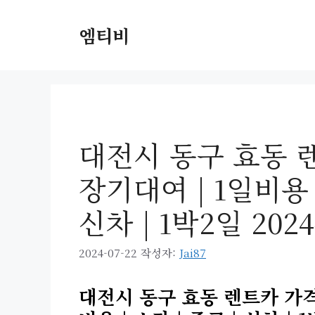
컨
텐
엠티비
츠
로
건
너
뛰
기
대전시 동구 효동 렌
장기대여 | 1일비용 |
신차 | 1박2일 202
2024-07-22
작성자:
Jai87
대전시 동구 효동 렌트카 가격비