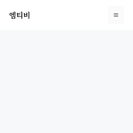
컨
텐
엠티비
메
츠
로
뉴
건
너
뛰
기