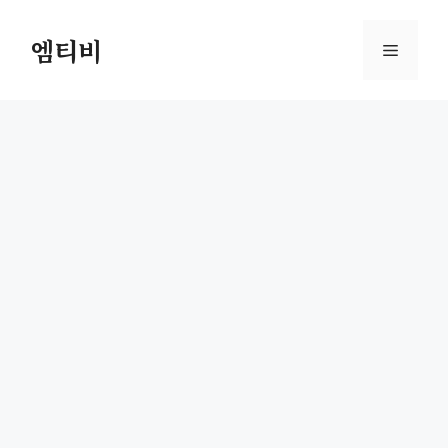
컨
텐
엠티비
메
츠
로
뉴
건
너
뛰
기