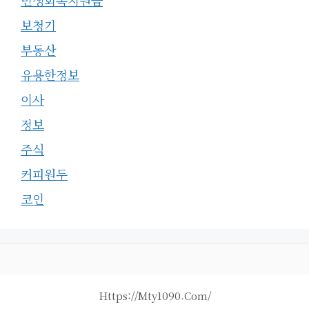
민생회복지원금
보청기
부동산
유용한정보
이사
정보
주식
커피원두
코인
Https://mty1090.com/