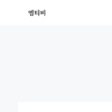
컨
텐
엠티비
츠
로
건
너
뛰
기