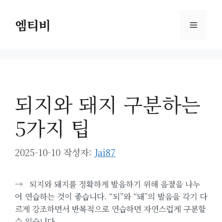
컨
텐
엠티비
메
츠
로
뉴
건
너
뛰
되지와 돼지 구분하는
기
5가지 팁
2025-10-10
작성자:
Jai87
→
되지와 돼지를 정확하게 발음하기 위해 음절을 나누
어 연습하는 것이 좋습니다. “되”와 “돼”의 발음을 각기 다
르게 강조하면서 반복적으로 연습하면 자연스럽게 구분할
수 있습니다.