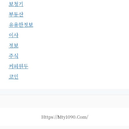
보청기
부동산
유용한정보
이사
정보
주식
커피원두
코인
Https://mty1090.com/