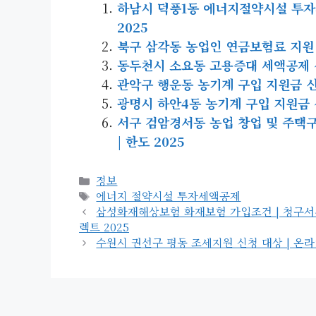
하남시 덕풍1동 에너지절약시설 투자세액
2025
북구 삼각동 농업인 연금보험료 지원 신청
동두천시 소요동 고용증대 세액공제 신청 
관악구 행운동 농기계 구입 지원금 신청 
광명시 하안4동 농기계 구입 지원금 신청
서구 검암경서동 농업 창업 및 주택구입 
| 한도 2025
카
정보
테
태
에너지 절약시설 투자세액공제
고
그
삼성화재해상보험 화재보험 가입조건 | 청구서류 |
리
렉트 2025
수원시 권선구 평동 조세지원 신청 대상 | 온라인 |