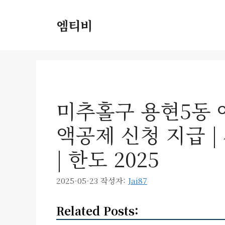
컨
텐
엠티비
츠
로
건
너
뛰
기
미추홀구 용현5동
액공제 신청 지급 | 
| 한도 2025
2025-05-23
작성자:
Jai87
Related Posts: