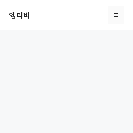
컨
텐
엠티비
메
츠
로
뉴
건
너
뛰
기