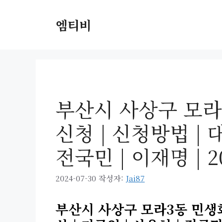
컨
텐
엠티비
츠
로
건
너
뛰
기
부산시 사상구 모라
신청 | 신청방법 | 대
전국민 | 이재명 | 2
2024-07-30
작성자:
Jai87
부산시 사상구 모라3동 민생회