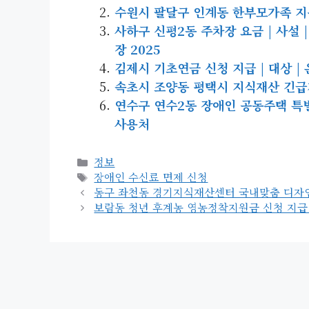
수원시 팔달구 인계동 한부모가족 지원금 
사하구 신평2동 주차장 요금 | 사설 |
장 2025
김제시 기초연금 신청 지급 | 대상 | 온
속초시 조양동 평택시 지식재산 긴급지원
연수구 연수2동 장애인 공동주택 특별 분
사용처
카
정보
테
태
장애인 수신료 면제 신청
고
그
동구 좌천동 경기지식재산센터 국내맞춤 디자인 개
리
보람동 청년 후계농 영농정착지원금 신청 지급 | 대