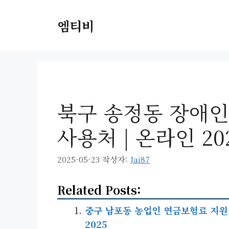
컨
텐
엠티비
츠
로
건
너
뛰
기
북구 송정동 장애인
사용처 | 온라인 202
2025-05-23
작성자:
Jai87
Related Posts:
중구 남포동 농업인 연금보험료 지원 신청
2025