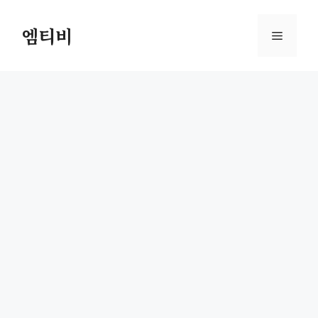
컨
텐
엠티비
메
츠
로
뉴
건
너
뛰
기