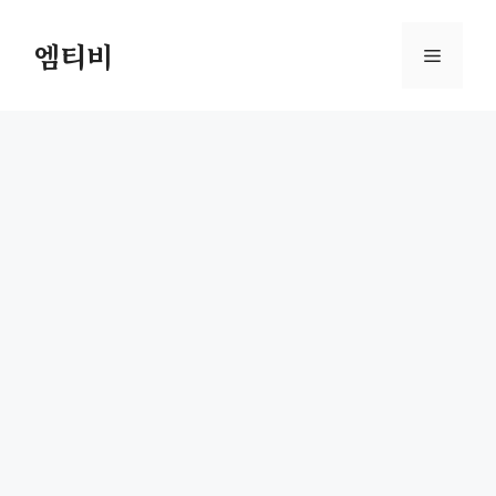
컨
텐
엠티비
메
츠
로
뉴
건
너
뛰
기