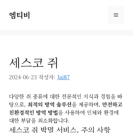
컨
텐
엠티비
메
츠
로
뉴
건
너
뛰
세스코 쥐
기
2024-06-23
작성자:
Jai87
다양한 쥐 종류에 대한 전문적인 지식과 경험을 바
탕으로,
최적의 방역 솔루션
을 제공하며,
안전하고
친환경적인 방역 방법
을 사용하여 인체와 환경에
대한 부담을 최소화합니다.
세스코 쥐 박멸 서비스, 주의 사항