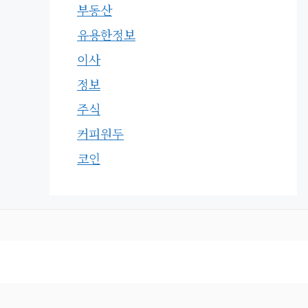
부동산
유용한정보
이사
정보
주식
커피원두
코인