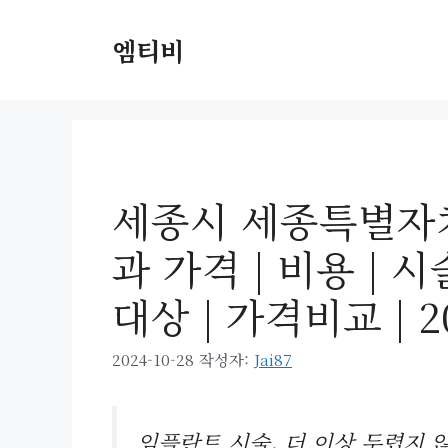
컨
텐
엠티비
츠
로
건
너
뛰
기
세종시 세종특별자
과 가격 | 비용 |
대상 | 가격비교 | 2
2024-10-28
작성자:
Jai87
임플란트 시술, 더 이상 두렵지 