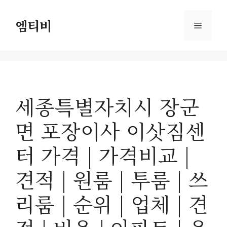
컨
텐
엠티비
메
츠
로
뉴
건
너
뛰
세종특별자치시 장군
기
면 포장이사 이삿짐센
터 가격 | 가격비교 |
견적 | 원룸 | 투룸 | 쓰
리룸 | 순위 | 업체 | 견