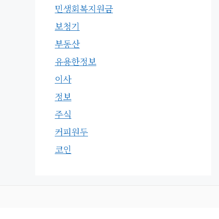
민생회복지원금
보청기
부동산
유용한정보
이사
정보
주식
커피원두
코인