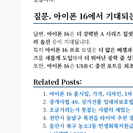
질문. 아이폰 16에서 기대되
답변.
아이폰 16
은
더 강력한 A 시리즈 칩셋
러 옵션
등이 기대됩니다.
특히
아이폰 16 프로
모델은
더 얇은 베젤과
즈
를
새롭게 도입
하여
더 뛰어난 광학 줌 성
또한,
아이폰 16
은
USB-C 충전 포트
를
최초
Related Posts:
아이폰 16 출시일, 가격, 디자인, 
중개사법 40. 상가건물 임대차보호
오글거리는거 못참는 사람의 재밌는 
천안시 동남구 목천읍 타이어 추천 장
울산시 북구 농소3동 민생회복지원금 | 