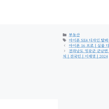
카
부동산
테
태
아이폰 SE4 디자인 탈바
고
그
아이폰 16 프로 | 실물
리
전라남도 영광군 군남면 민
처 | 전국민 | 이재명 | 2024