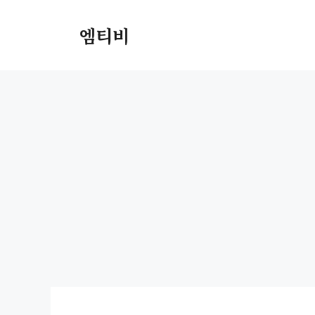
컨
텐
엠티비
츠
로
건
너
뛰
기