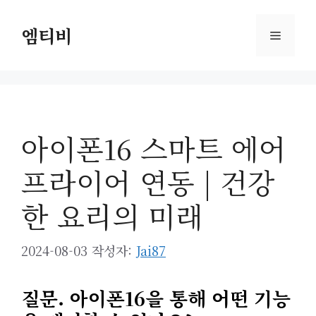
컨
텐
엠티비
메
츠
로
뉴
건
너
뛰
아이폰16 스마트 에어
기
프라이어 연동 | 건강
한 요리의 미래
2024-08-03
작성자:
Jai87
질문. 아이폰16을 통해 어떤 기능