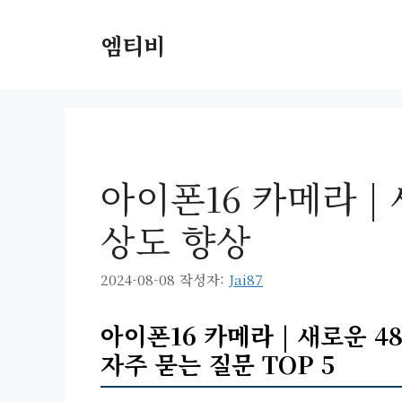
컨
텐
엠티비
츠
로
건
너
뛰
기
아이폰16 카메라 |
상도 향상
2024-08-08
작성자:
Jai87
아이폰16 카메라 | 새로운 4
자주 묻는 질문 TOP 5