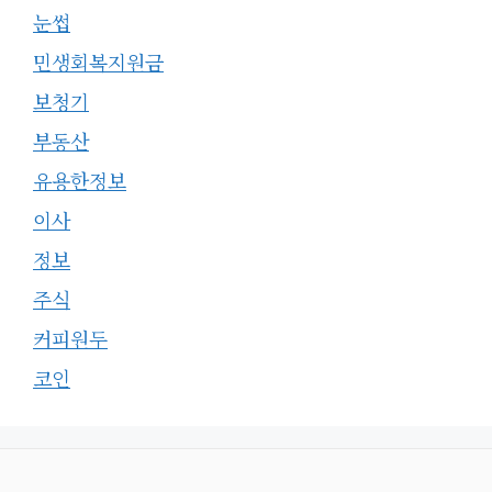
눈썹
민생회복지원금
보청기
부동산
유용한정보
이사
정보
주식
커피원두
코인