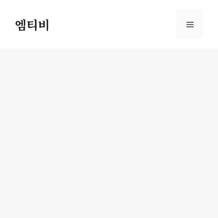
컨
텐
엠티비
메
츠
로
뉴
건
너
뛰
기