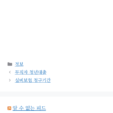
카
정보
테
무직자 청년대출
고
실비보험 청구기간
리
알 수 없는 피드