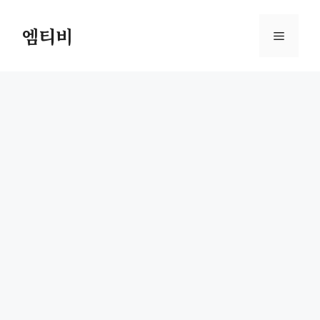
컨
텐
엠티비
메
츠
로
뉴
건
너
뛰
기